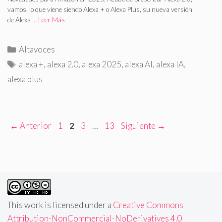
vamos, lo que viene siendo Alexa + o Alexa Plus, su nueva versión
de Alexa …
Leer Más
C
Altavoces
a
E
alexa +
,
alexa 2.0
,
alexa 2025
,
alexa AI
,
alexa IA
,
t
t
alexa plus
e
i
g
q
o
u
r
e
P
P
P
P
←
Anterior
1
2
3
…
13
Siguiente
→
í
t
á
á
á
á
a
a
g
g
g
g
s
s
i
i
i
i
n
n
n
n
a
a
a
a
This work is licensed under a
Creative Commons
Attribution-NonCommercial-NoDerivatives 4.0