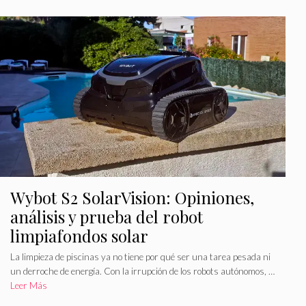
g
q
o
u
r
e
í
t
a
a
s
s
Wybot S2 SolarVision: Opiniones,
análisis y prueba del robot
limpiafondos solar
La limpieza de piscinas ya no tiene por qué ser una tarea pesada ni
un derroche de energía. Con la irrupción de los robots autónomos, …
Leer Más