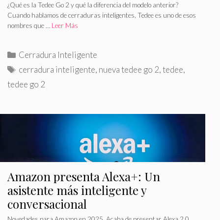
¿Qué es la Tedee Go 2 y qué la diferencia del modelo anterior?
Cuando hablamos de cerraduras inteligentes, Tedee es uno de esos
nombres que …
Leer Más
C
Cerradura Inteligente
a
E
cerradura inteligente
,
nueva tedee go 2
,
tedee
,
t
t
tedee go 2
e
i
g
q
o
u
r
e
í
t
a
a
s
s
Amazon presenta Alexa+: Un
asistente más inteligente y
conversacional
Novedades para Amazon en 2025. Acaba de presentar Alexa 2.0,