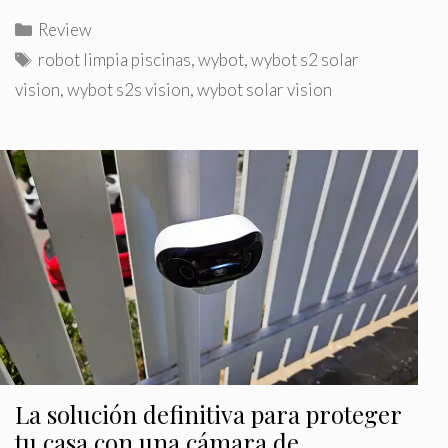
C
Review
a
E
robot limpia piscinas
,
wybot
,
wybot s2 solar
t
t
vision
,
wybot s2s vision
,
wybot solar vision
e
i
g
q
o
u
r
e
í
t
a
a
s
s
La solución definitiva para proteger
tu casa con una cámara de