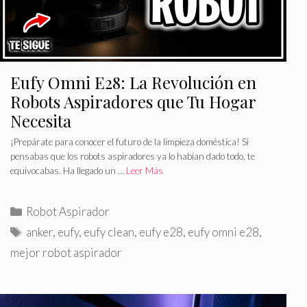
Eufy Omni E28: La Revolución en
Robots Aspiradores que Tu Hogar
Necesita
¡Prepárate para conocer el futuro de la limpieza doméstica! Si
pensabas que los robots aspiradores ya lo habían dado todo, te
equivocabas. Ha llegado un …
Leer Más
C
Robot Aspirador
a
E
anker
,
eufy
,
eufy clean
,
eufy e28
,
eufy omni e28
,
t
t
mejor robot aspirador
e
i
g
q
o
u