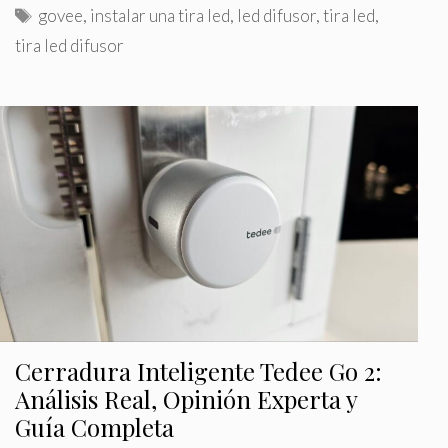
a
E
govee
,
instalar una tira led
,
led difusor
,
tira led
,
t
t
tira led difusor
e
i
g
q
o
u
r
e
í
t
a
a
s
s
Cerradura Inteligente Tedee Go 2:
Análisis Real, Opinión Experta y
Guía Completa