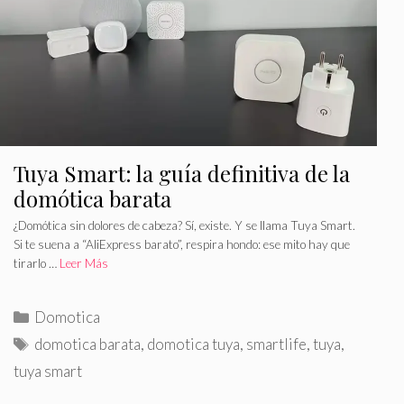
í
t
a
a
s
s
Tuya Smart: la guía definitiva de la
domótica barata
¿Domótica sin dolores de cabeza? Sí, existe. Y se llama Tuya Smart.
Si te suena a “AliExpress barato”, respira hondo: ese mito hay que
tirarlo …
Leer Más
C
Domotica
a
E
domotica barata
,
domotica tuya
,
smartlife
,
tuya
,
t
t
tuya smart
e
i