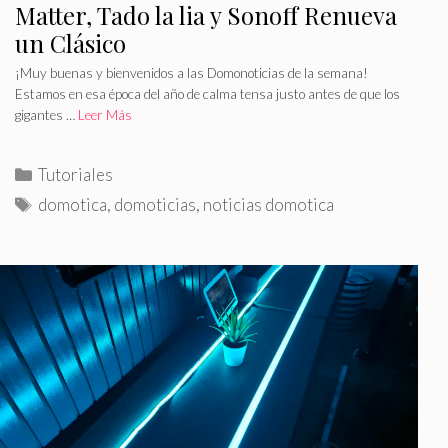
Matter, Tado la lia y Sonoff Renueva
un Clásico
¡Muy buenas y bienvenidos a las Domonoticias de la semana!
Estamos en esa época del año de calma tensa justo antes de que los
gigantes …
Leer Más
C
Tutoriales
a
E
domotica
,
domoticias
,
noticias domotica
t
t
e
i
g
q
o
u
r
e
í
t
a
a
s
s