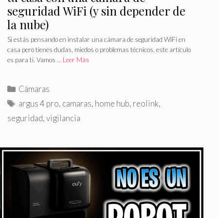
seguridad WiFi (y sin depender de
la nube)
Si estás pensando en instalar una cámara de seguridad WiFi en
casa pero tienes dudas, miedos o problemas técnicos, este artículo
es para ti. Vamos …
Leer Más
C
Cámaras
a
E
argus 4 pro
,
camaras
,
home hub
,
reolink
,
t
t
seguridad
,
vigilancia
e
i
g
q
o
u
r
e
í
t
a
a
s
s