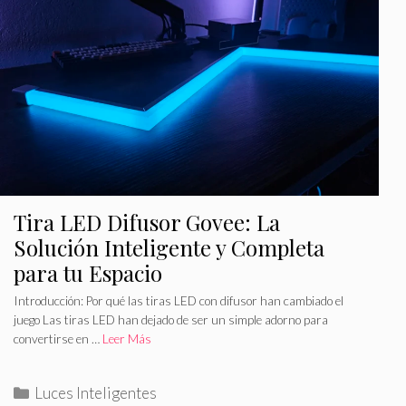
r
e
í
t
a
a
s
s
Tira LED Difusor Govee: La
Solución Inteligente y Completa
para tu Espacio
Introducción: Por qué las tiras LED con difusor han cambiado el
juego Las tiras LED han dejado de ser un simple adorno para
convertirse en …
Leer Más
C
Luces Inteligentes