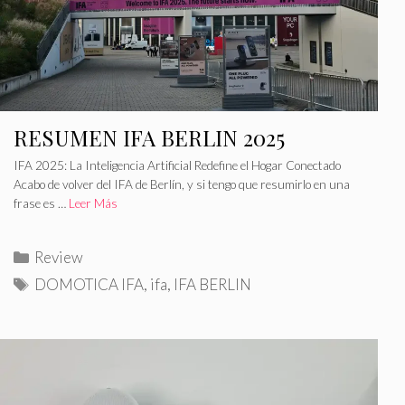
RESUMEN IFA BERLIN 2025
IFA 2025: La Inteligencia Artificial Redefine el Hogar Conectado
Acabo de volver del IFA de Berlín, y si tengo que resumirlo en una
frase es …
Leer Más
C
Review
a
E
DOMOTICA IFA
,
ifa
,
IFA BERLIN
t
t
e
i
g
q
o
u
r
e