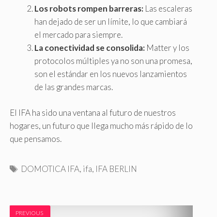
Los robots rompen barreras:
Las escaleras
han dejado de ser un límite, lo que cambiará
el mercado para siempre.
La conectividad se consolida:
Matter y los
protocolos múltiples ya no son una promesa,
son el estándar en los nuevos lanzamientos
de las grandes marcas.
El IFA ha sido una ventana al futuro de nuestros
hogares, un futuro que llega mucho más rápido de lo
que pensamos.
E
DOMOTICA IFA
,
ifa
,
IFA BERLIN
t
i
q
PREVIOUS
u