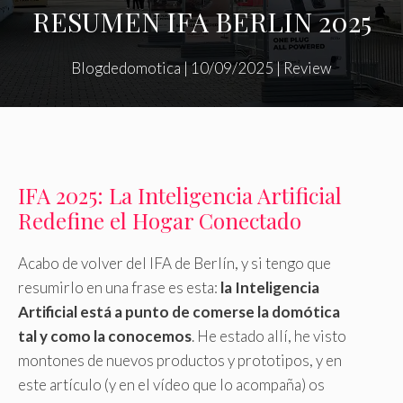
RESUMEN IFA BERLIN 2025
Blogdedomotica
|
10/09/2025
|
Review
IFA 2025: La Inteligencia Artificial
Redefine el Hogar Conectado
Acabo de volver del IFA de Berlín, y si tengo que
resumirlo en una frase es esta:
la Inteligencia
Artificial está a punto de comerse la domótica
tal y como la conocemos
. He estado allí, he visto
montones de nuevos productos y prototipos, y en
este artículo (y en el vídeo que lo acompaña) os