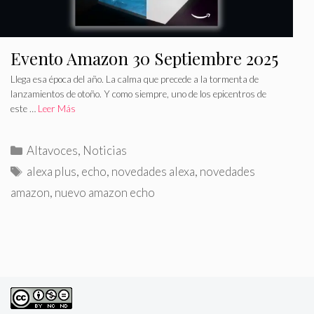
Evento Amazon 30 Septiembre 2025
Llega esa época del año. La calma que precede a la tormenta de
lanzamientos de otoño. Y como siempre, uno de los epicentros de
este …
Leer Más
C
Altavoces
,
Noticias
a
E
alexa plus
,
echo
,
novedades alexa
,
novedades
t
t
amazon
,
nuevo amazon echo
e
i
g
q
o
u
r
e
í
t
a
a
s
s