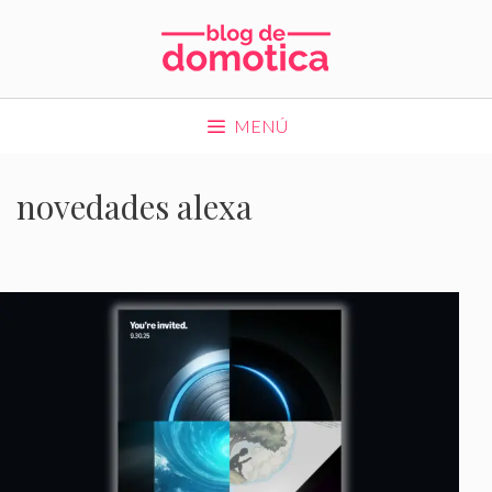
Saltar
al
contenido
MENÚ
novedades alexa