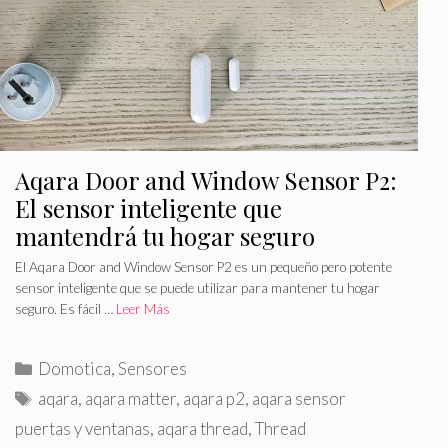
s
s
Aqara Door and Window Sensor P2:
El sensor inteligente que
mantendrá tu hogar seguro
El Aqara Door and Window Sensor P2 es un pequeño pero potente
sensor inteligente que se puede utilizar para mantener tu hogar
seguro. Es fácil …
Leer Más
C
Domotica
,
Sensores
a
E
aqara
,
aqara matter
,
aqara p2
,
aqara sensor
t
t
puertas y ventanas
,
aqara thread
,
Thread
e
i