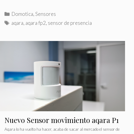
C
Domotica
,
Sensores
a
E
aqara
,
aqara fp2
,
sensor de presencia
t
t
e
i
g
q
o
u
r
e
í
t
a
a
s
s
Nuevo Sensor movimiento aqara P1
Aqara lo ha vuelto ha hacer, acaba de sacar al mercado el sensor de