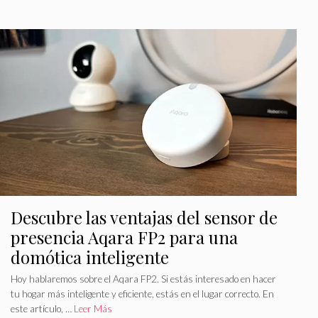
g
q
o
u
r
e
í
t
a
a
s
s
Descubre las ventajas del sensor de
presencia Aqara FP2 para una
domótica inteligente
Hoy hablaremos sobre el Aqara FP2. Si estás interesado en hacer
tu hogar más inteligente y eficiente, estás en el lugar correcto. En
este artículo, …
Leer Más