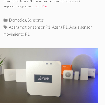
movimiento Aqara P1. Un sensor de movimiento que será
superventas gracias …
Leer Más
C
Domotica
,
Sensores
a
E
Aqara motion sensor P1
,
Aqara P1
,
Aqara sensor
t
t
movimiento P1
e
i
g
q
o
u
r
e
í
t
a
a
s
s