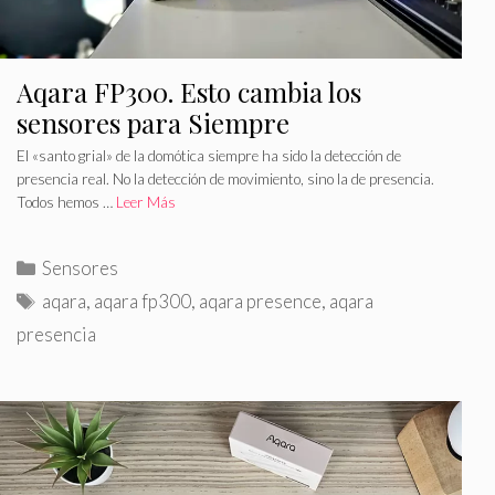
Aqara FP300. Esto cambia los
sensores para Siempre
El «santo grial» de la domótica siempre ha sido la detección de
presencia real. No la detección de movimiento, sino la de presencia.
Todos hemos …
Leer Más
C
Sensores
a
E
aqara
,
aqara fp300
,
aqara presence
,
aqara
t
t
presencia
e
i
g
q
o
u
r
e
í
t
a
a