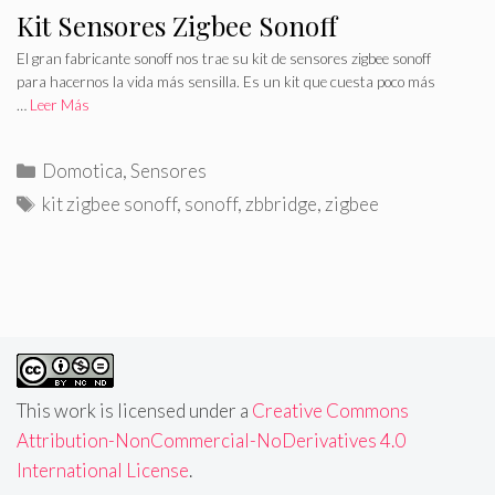
Kit Sensores Zigbee Sonoff
El gran fabricante sonoff nos trae su kit de sensores zigbee sonoff
para hacernos la vida más sensilla. Es un kit que cuesta poco más
…
Leer Más
C
Domotica
,
Sensores
a
E
kit zigbee sonoff
,
sonoff
,
zbbridge
,
zigbee
t
t
e
i
g
q
o
u
r
e
í
t
a
a
This work is licensed under a
Creative Commons
s
s
Attribution-NonCommercial-NoDerivatives 4.0
International License
.