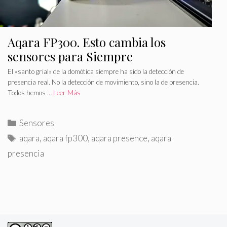
Aqara FP300. Esto cambia los
sensores para Siempre
El «santo grial» de la domótica siempre ha sido la detección de
presencia real. No la detección de movimiento, sino la de presencia.
Todos hemos …
Leer Más
C
Sensores
a
E
aqara
,
aqara fp300
,
aqara presence
,
aqara
t
t
presencia
e
i
g
q
o
u
r
e
í
t
a
a