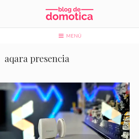
Saltar
al
contenido
MENÚ
aqara presencia