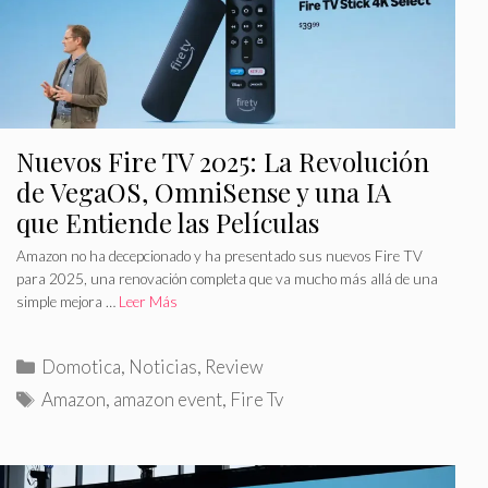
s
s
Nuevos Fire TV 2025: La Revolución
de VegaOS, OmniSense y una IA
que Entiende las Películas
Amazon no ha decepcionado y ha presentado sus nuevos Fire TV
para 2025, una renovación completa que va mucho más allá de una
simple mejora …
Leer Más
C
Domotica
,
Noticias
,
Review
a
E
Amazon
,
amazon event
,
Fire Tv
t
t
e
i
g
q