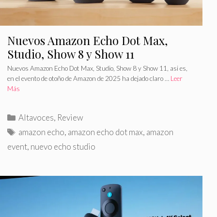
Nuevos Amazon Echo Dot Max,
Studio, Show 8 y Show 11
Nuevos Amazon Echo Dot Max, Studio, Show 8 y Show 11, asi es,
en el evento de otoño de Amazon de 2025 ha dejado claro …
Leer
Más
C
Altavoces
,
Review
a
E
amazon echo
,
amazon echo dot max
,
amazon
t
t
event
,
nuevo echo studio
e
i
g
q
o
u
r
e
í
t
a
a