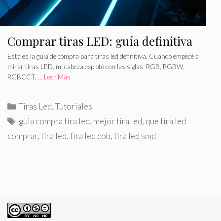
Comprar tiras LED: guía definitiva
Esta es la guia de compra para tiras led definitiva. Cuando empecé a
mirar tiras LED, mi cabeza explotó con las siglas: RGB, RGBW,
RGBCCT, …
Leer Más
C
Tiras Led
,
Tutoriales
a
E
guia compra tira led
,
mejor tira led
,
que tira led
t
t
comprar
,
tira led
,
tira led cob
,
tira led smd
e
i
g
q
o
u
r
e
í
t
a
a
s
s