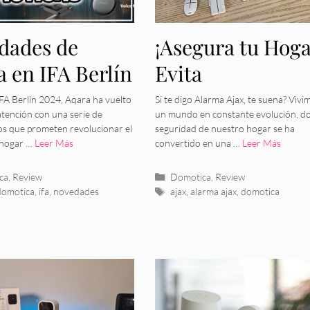
dades de
¡Asegura tu Hoga
 en IFA Berlín
Evita
: Revolución
Preocupaciones!
 IFA Berlín 2024, Aqara ha vuelto
Si te digo Alarma Ajax, te suena? Vivi
 atención con una serie de
un mundo en constante evolución, do
l Hogar
Alarma de
os que prometen revolucionar el
seguridad de nuestro hogar se ha
 hogar …
Leer Más
convertido en una …
Leer Más
igente
Seguridad Ajax
ías
Categorías
ca
,
Review
Domotica
,
Review
as
Etiquetas
domotica
,
ifa
,
novedades
ajax
,
alarma ajax
,
domotica