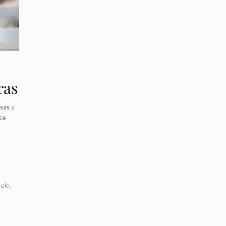
ras
sas y
ce
uki
,