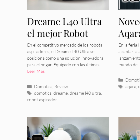
Dreame L40 Ultra
Nove
el mejor Robot
Aqara
aspirador
2024
En el competitivo mercado de los robots
En la feria
aspiradores, el Dreame L40 Ultra se
a captar la
en e
posiciona como una solución innovadora
lanzamient
para el hogar. Equipado con las últimas …
mundo del
Intel
Leer Más
Categor
Domoti
Categorías
Etiquet
Domotica
,
Review
aqara
,
Etiquetas
domotica
,
dreame
,
dreame l40 ultra
,
robot aspirador