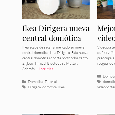
Ikea Dirigera nueva
Mejo
central domótica
vide
intel
Ikea acaba de sacar al mercado su nueva
Videoporter
central domótica, Ikea Dirigera. Esta nueva
qué sirve? 
central domótica soporta protocolos tanto
preocupa a 
Zigbee, Thread, Bluetooth y Matter.
resguardo 
Además …
Leer Más
Categor
Domoti
Categorías
Etiquet
Domotica
,
Tutorial
domoti
Etiquetas
Dirigera
,
domotica
,
Ikea
videoporter