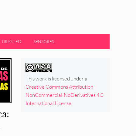
TIRAS LED
SENSORES
This work is licensed under a
Creative Commons Attribution-
NonCommercial-NoDerivatives 4.0
International License
.
ca:
,