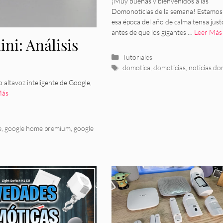
Tado la lia y Son
¡Muy buenas y bienvenidos a las
Domonoticias de la semana! Estamos
Renueva un Clás
esa época del año de calma tensa just
antes de que los gigantes …
Leer Más
i: Análisis
Categorías
Tutoriales
Etiquetas
domotica
,
domoticias
,
noticias do
altavoz inteligente de Google,
Más
e
,
google home premium
,
google