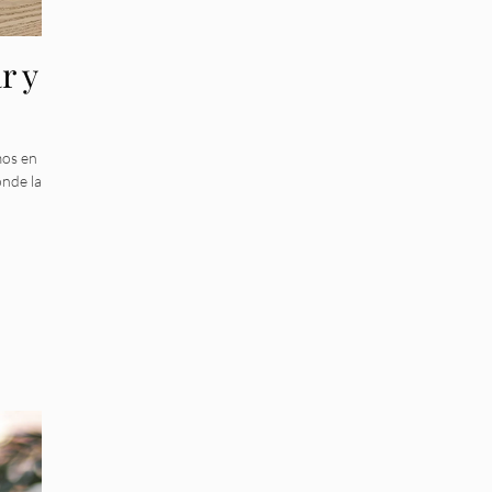
r y
mos en
nde la