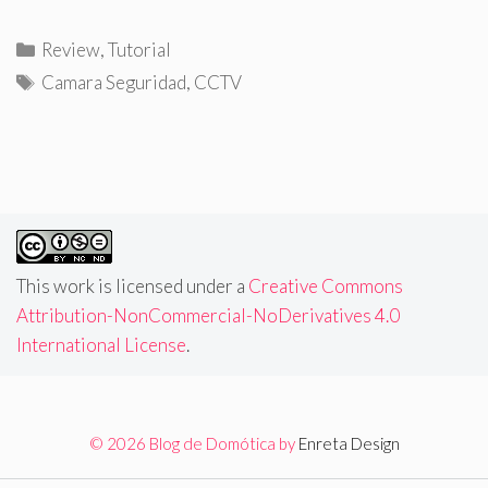
C
Review
,
Tutorial
a
E
Camara Seguridad
,
CCTV
t
t
e
i
g
q
o
u
r
e
í
t
a
a
This work is licensed under a
Creative Commons
s
s
Attribution-NonCommercial-NoDerivatives 4.0
International License
.
© 2026 Blog de Domótica by
Enreta Design