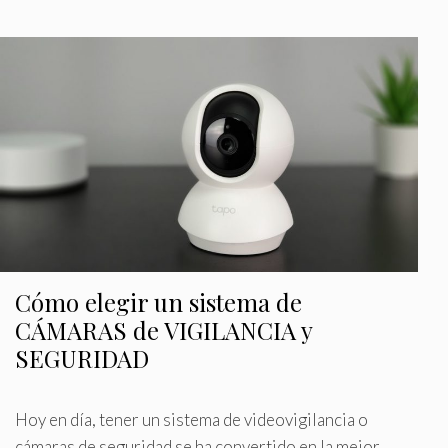
g
q
o
u
r
e
í
t
a
a
s
s
Cómo elegir un sistema de
CÁMARAS de VIGILANCIA y
SEGURIDAD
Hoy en día, tener un sistema de videovigilancia o
cámaras de seguridad se ha convertido en la mejor