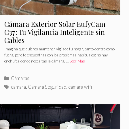
Cámara Exterior Solar EufyCam
C37: Tu Vigilancia Inteligente sin
Cables
Imagina que quieres mantener vigilado tu hogar, tanto dentro como
fuera, pero te encuentras con los problemas habituales: no hay
enchufes donde necesitas la cámara, …
Leer Más
C
Cámaras
a
E
camara
,
Camara Seguridad
,
camara wifi
t
t
e
i
g
q
o
u
r
e
í