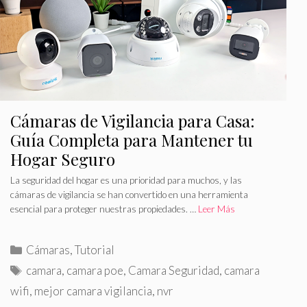
t
a
a
s
s
Cámaras de Vigilancia para Casa:
Guía Completa para Mantener tu
Hogar Seguro
La seguridad del hogar es una prioridad para muchos, y las
cámaras de vigilancia se han convertido en una herramienta
esencial para proteger nuestras propiedades. …
Leer Más
C
Cámaras
,
Tutorial
a
E
camara
,
camara poe
,
Camara Seguridad
,
camara
t
t
wifi
,
mejor camara vigilancia
,
nvr
e
i