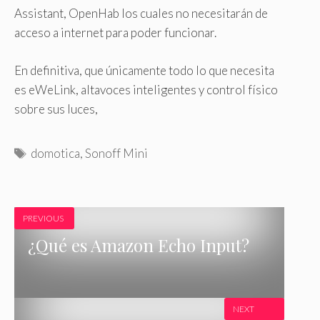
Assistant, OpenHab los cuales no necesitarán de
acceso a internet para poder funcionar.
En definitiva, que únicamente todo lo que necesita
es eWeLink, altavoces inteligentes y control físico
sobre sus luces,
E
domotica
,
Sonoff Mini
t
i
q
PREVIOUS
u
e
¿Qué es Amazon Echo Input?
t
a
s
NEXT