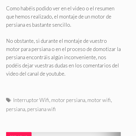
Como habéis podido ver en el video o el resumen
que hemos realizado, el montaje de un motor de
persiana es bastante sencillo.
No obstante, si durante el montaje de vuestro
motor para persiana o en el proceso de domotizar la
persiana encontráis algún inconveniente, nos
podéis dejar vuestras dudas en los comentarios del
video del canal de youtube.
E
Interruptor Wifi
,
motor persiana
,
motor wifi
,
t
persiana
,
persiana wifi
i
q
u