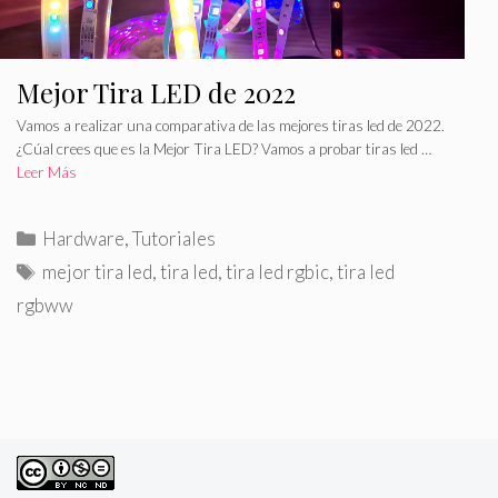
Mejor Tira LED de 2022
Vamos a realizar una comparativa de las mejores tiras led de 2022.
¿Cúal crees que es la Mejor Tira LED? Vamos a probar tiras led …
Leer Más
C
Hardware
,
Tutoriales
a
E
mejor tira led
,
tira led
,
tira led rgbic
,
tira led
t
t
rgbww
e
i
g
q
o
u
r
e
í
t
a
a
s
s