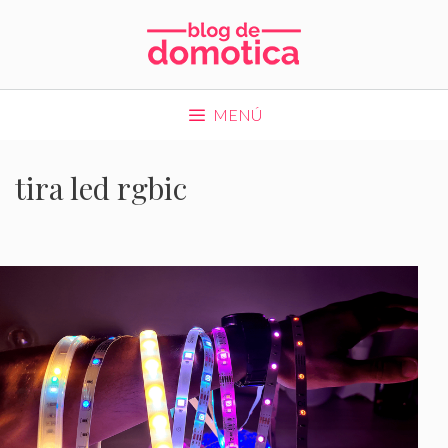
Saltar
al
contenido
MENÚ
tira led rgbic