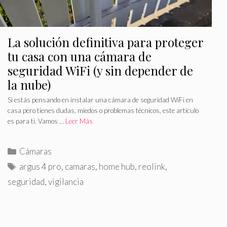
La solución definitiva para proteger
tu casa con una cámara de
seguridad WiFi (y sin depender de
la nube)
Si estás pensando en instalar una cámara de seguridad WiFi en
casa pero tienes dudas, miedos o problemas técnicos, este artículo
es para ti. Vamos …
Leer Más
C
Cámaras
a
E
argus 4 pro
,
camaras
,
home hub
,
reolink
,
t
t
seguridad
,
vigilancia
e
i
g
q
o
u
r