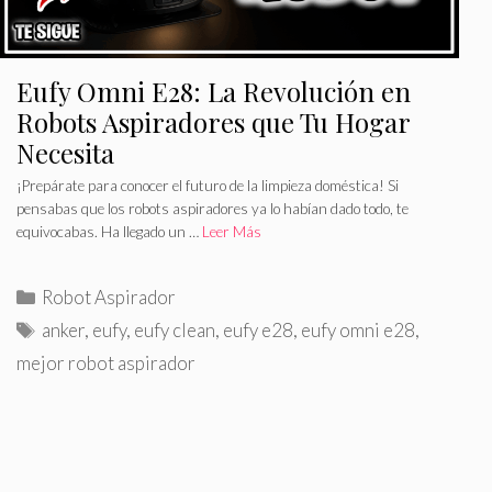
Eufy Omni E28: La Revolución en
Robots Aspiradores que Tu Hogar
Necesita
¡Prepárate para conocer el futuro de la limpieza doméstica! Si
pensabas que los robots aspiradores ya lo habían dado todo, te
equivocabas. Ha llegado un …
Leer Más
C
Robot Aspirador
a
E
anker
,
eufy
,
eufy clean
,
eufy e28
,
eufy omni e28
,
t
t
mejor robot aspirador
e
i
g
q
o
u
r
e
í
t