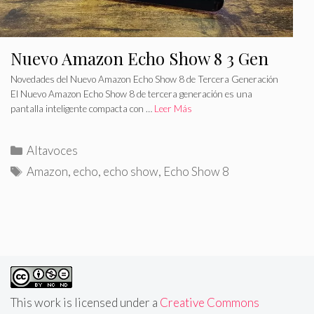
Nuevo Amazon Echo Show 8 3 Gen
Novedades del Nuevo Amazon Echo Show 8 de Tercera Generación
El Nuevo Amazon Echo Show 8 de tercera generación es una
pantalla inteligente compacta con …
Leer Más
C
Altavoces
a
E
Amazon
,
echo
,
echo show
,
Echo Show 8
t
t
e
i
g
q
o
u
r
e
í
t
a
a
This work is licensed under a
Creative Commons
s
s