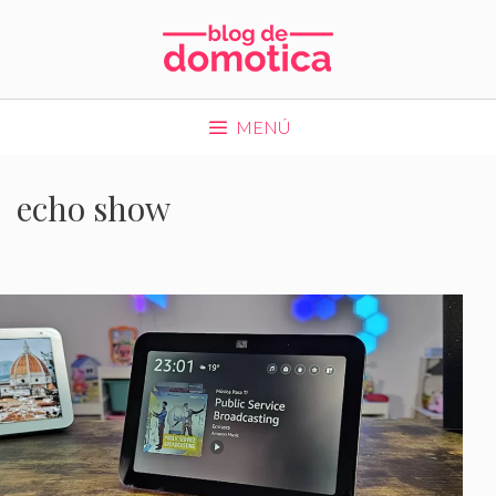
Saltar
al
contenido
MENÚ
echo show