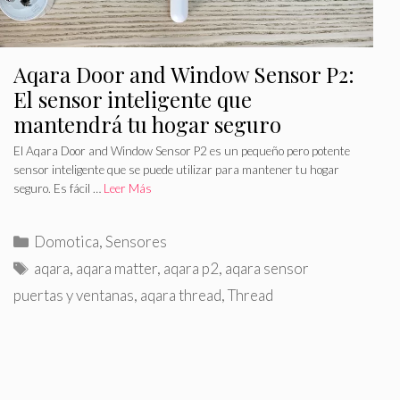
Aqara Door and Window Sensor P2:
El sensor inteligente que
mantendrá tu hogar seguro
El Aqara Door and Window Sensor P2 es un pequeño pero potente
sensor inteligente que se puede utilizar para mantener tu hogar
seguro. Es fácil …
Leer Más
C
Domotica
,
Sensores
a
E
aqara
,
aqara matter
,
aqara p2
,
aqara sensor
t
t
puertas y ventanas
,
aqara thread
,
Thread
e
i
g
q
o
u
r
e
í
t