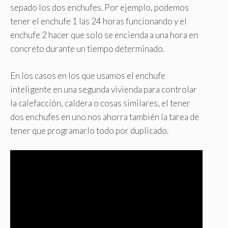
sepado los dos enchufes. Por ejemplo, podemos
tener el enchufe 1 las 24 horas funcionando y el
enchufe 2 hacer que solo se encienda a una hora en
concreto durante un tiempo determinado.
En los casos en los que usamos el enchufe
inteligente en una segunda vivienda para controlar
la calefacción, caldera o cosas similares, el tener
dos enchufes en uno nos ahorra también la tarea de
tener que programarlo todo por duplicado.