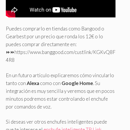
Puedes comprarlo en tiendas como Bangood o
Gearbest por un precio que ronda los 12€ o lo
puedes comprar directamente en:
⏩⏩https://www.banggood.com/custlink/KGKvQ8F
4R8
En un futuro artículo explicaremos cómo vincularlo
tanto con
Alexa
como con
Google Home
. Su
integración es muy sencilla y veremos que en pocos
minutos podremos estar controlando el enchufe
por comandos de voz.
Si deseas ver otros enchufes inteligentes puede
que te interese el
enchufe inteligente TP Link