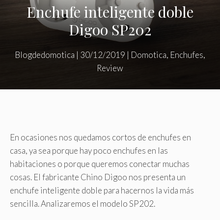
Enchufe inteligente doble
Digoo SP202
Blogdedomotica
|
30/12/2019
|
Domotica
,
Enchufes
,
Review
En ocasiones nos quedamos cortos de enchufes en
casa, ya sea porque hay poco enchufes en las
habitaciones o porque queremos conectar muchas
cosas. El fabricante Chino Digoo nos presenta un
enchufe inteligente doble para hacernos la vida más
sencilla. Analizaremos el modelo SP202.