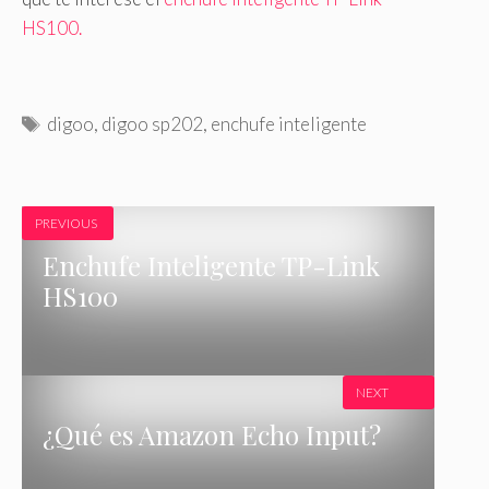
HS100.
E
digoo
,
digoo sp202
,
enchufe inteligente
t
i
q
PREVIOUS
u
e
Enchufe Inteligente TP-Link
t
HS100
a
s
NEXT
¿Qué es Amazon Echo Input?