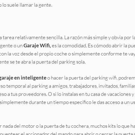
lo suele llamar la gente.
a tarea relativamente sencilla. La razón más simple y obvia por l
ligente o un
Garaje Wifi,
es la comodidad. Es cómodo abrir la pu
 con la voz desde el propio coche o simplemente conforme te va
e se te abra la puerta del parking sola.
garaje en inteligente
o hacer la puerta del parking wifi, podre
eso temporal al parking a amigos, trabajadores, invitados, familia
so a tus proveedores. O si lo instalas en tu casa de vacaciones y 
, simplemente durante un tiempo específico le das acceso a un u
ar nada del motor o la puerta de tu cochera, muchos kits lo que 
puentear el accionador del mando para abrir o cerrar la puerta 