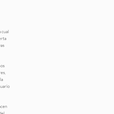
a cual
erta
yas
mos
res,
la
suario
hacen
del