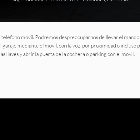
 teléfono movil. Podremos despreocuparnos de llevar el mando
el garaje mediante el movil, con la voz, por proximidad o incluso 
s llaves y abrir la puerta de la cochera o parking con el movil.