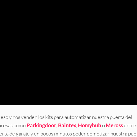
so y nos venden los kits para automatizar nuestra puerta del
mpresas como
Parkingdoor
,
Baintex
,
Homyhub
o
Meross
entre
puerta de garaje y en pocos minutos poder domotizar nuestra pue