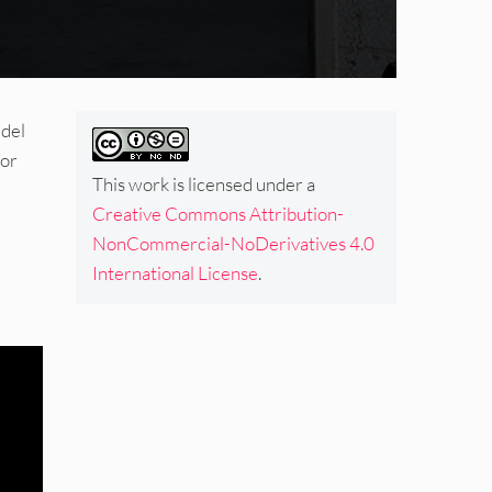
 del
por
This work is licensed under a
Creative Commons Attribution-
NonCommercial-NoDerivatives 4.0
International License
.