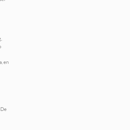
g,
o
a, en
. De