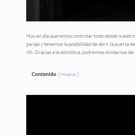
Hoy en dia queremos controlar todo desde nuestro
garaje y tenemos la posibilidad de abrir la puerta d
nfc. Grácias a la domótica, podremos olvidarnos de la
Contenido
Mostrar