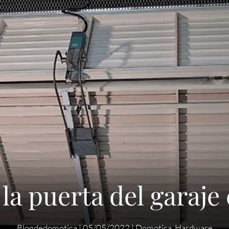
la puerta del garaje 
Blogdedomotica
|
05/05/2022
|
Domotica
,
Hardware