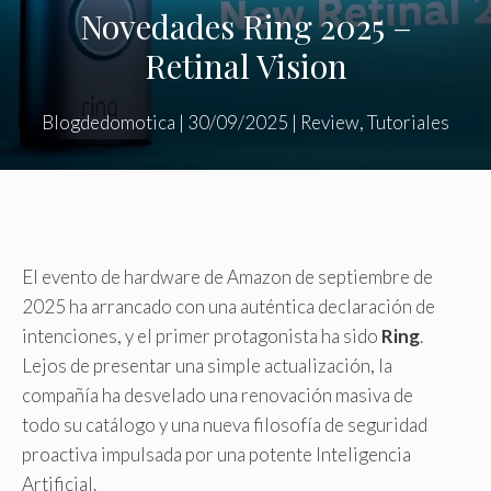
Novedades Ring 2025 –
Retinal Vision
Blogdedomotica
|
30/09/2025
|
Review
,
Tutoriales
El evento de hardware de Amazon de septiembre de
2025 ha arrancado con una auténtica declaración de
intenciones, y el primer protagonista ha sido
Ring
.
Lejos de presentar una simple actualización, la
compañía ha desvelado una renovación masiva de
todo su catálogo y una nueva filosofía de seguridad
proactiva impulsada por una potente Inteligencia
Artificial.