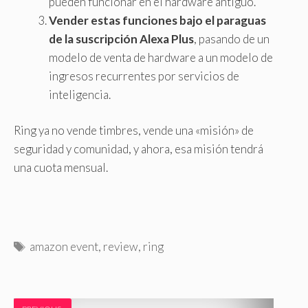
pueden funcionar en el hardware antiguo.
Vender estas funciones bajo el paraguas
de la suscripción Alexa Plus
, pasando de un
modelo de venta de hardware a un modelo de
ingresos recurrentes por servicios de
inteligencia.
Ring ya no vende timbres, vende una «misión» de
seguridad y comunidad, y ahora, esa misión tendrá
una cuota mensual.
E
amazon event
,
review
,
ring
t
i
q