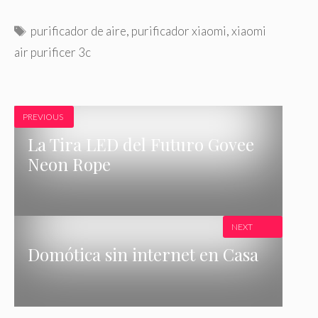
E
purificador de aire
,
purificador xiaomi
,
xiaomi
t
air purificer 3c
i
q
u
e
PREVIOUS
t
La Tira LED del Futuro Govee
a
Neon Rope
s
NEXT
Domótica sin internet en Casa